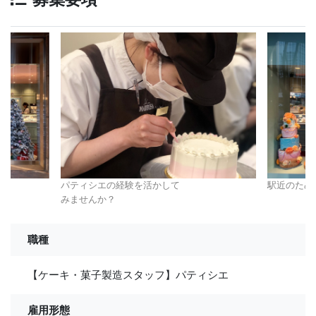
を
パティシエの経験を活かして
駅近のため
みませんか？
職種
【ケーキ・菓子製造スタッフ】パティシエ
雇用形態