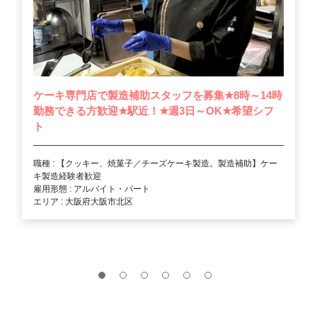
ケーキ専門店で製造補助スタッフを募集
★
8時～14時
勤務できる方歓迎
★
駅近！
★
週3日～OK
★
希望シフ
ト
職種 : 【クッキー、焼菓子／チーズケーキ製造。製造補助】ケー
キ製造経験者歓迎
雇用形態 : アルバイト・パート
エリア : 大阪府大阪市北区