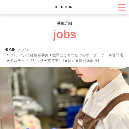
RECRUITING
募集詳細
jobs
HOME
jobs
パティシエ経験者募集
★
世界にひとつだけのオーダーケーキ専門店
★
ドルチェマリリッサ
★
賞与年3回
★
駅近
★
特別休暇9日